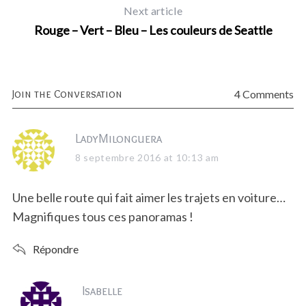
Next article
Rouge – Vert – Bleu – Les couleurs de Seattle
Join the Conversation
4 Comments
s
LadyMilonguera
a
8 septembre 2016 at 10:13 am
y
s
Une belle route qui fait aimer les trajets en voiture…
:
Magnifiques tous ces panoramas !
Répondre
s
Isabelle