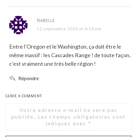
s
Isabelle
a
12 septembre 2016 at 6:14 pm
y
s
Entre l’Oregon et le Washington, ça doit être le
:
même massif : les Cascades Range ! de toute façon,
c’est vraiment une très belle région !
Répondre
Leave a comment
L
e
Votre adresse e-mail ne sera pas
a
publiée.
Les champs obligatoires sont
v
indiqués avec
*
e