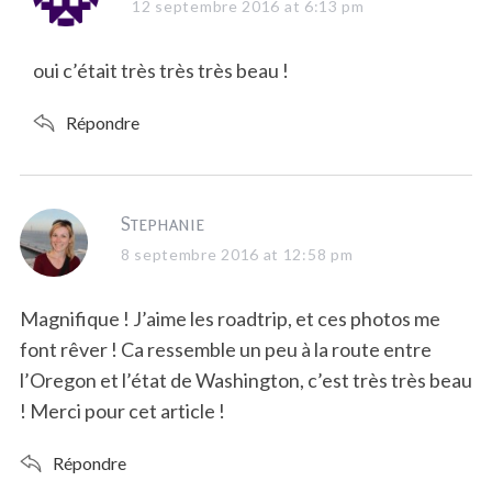
a
12 septembre 2016 at 6:13 pm
y
s
oui c’était très très très beau !
:
Répondre
s
Stephanie
a
8 septembre 2016 at 12:58 pm
y
s
Magnifique ! J’aime les roadtrip, et ces photos me
:
font rêver ! Ca ressemble un peu à la route entre
l’Oregon et l’état de Washington, c’est très très beau
! Merci pour cet article !
Répondre