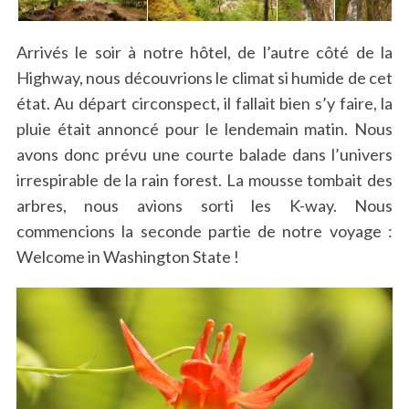
Arrivés le soir à notre hôtel, de l’autre côté de la
Highway, nous découvrions le climat si humide de cet
état. Au départ circonspect, il fallait bien s’y faire, la
pluie était annoncé pour le lendemain matin. Nous
avons donc prévu une courte balade dans l’univers
irrespirable de la rain forest. La mousse tombait des
arbres, nous avions sorti les K-way. Nous
S
commencions la seconde partie de notre voyage :
e
Welcome in Washington State !
a
r
c
h
f
o
r