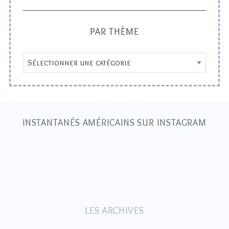
PAR THÈME
P
a
r
t
h
INSTANTANÉS AMÉRICAINS SUR INSTAGRAM
è
m
e
LES ARCHIVES