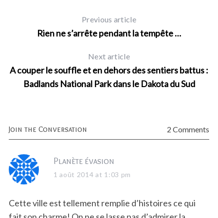
Previous article
Rien ne s’arrête pendant la tempête …
Next article
A couper le souffle et en dehors des sentiers battus :
Badlands National Park dans le Dakota du Sud
Join the Conversation
2 Comments
s
Planète évasion
a
1 août 2014 at 1:03 pm
y
s
Cette ville est tellement remplie d’histoires ce qui
:
fait son charme! On ne se lasse pas d’admirer la