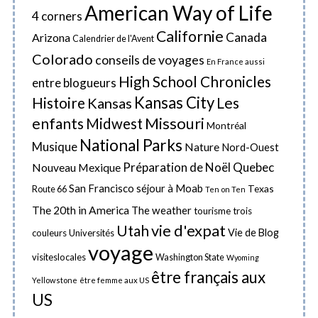
c
American Way of Life
4 corners
h
Californie
Canada
Arizona
Calendrier de l'Avent
i
Colorado
conseils de voyages
v
En France aussi
High School Chronicles
e
entre blogueurs
Kansas City
Les
Histoire
Kansas
s
Missouri
enfants
Midwest
Montréal
National Parks
Musique
Nature
Nord-Ouest
Préparation de Noël
Quebec
Nouveau Mexique
San Francisco
séjour à Moab
Texas
Route 66
Ten on Ten
The 20th in America
The weather
tourisme
trois
vie d'expat
Utah
Vie de Blog
couleurs
Universités
voyage
visiteslocales
Washington State
Wyoming
être français aux
Yellowstone
être femme aux US
US