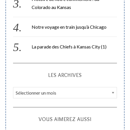
Colorado au Kansas
Notre voyage en train jusqu’à Chicago
La parade des Chiefs à Kansas City (1)
LES ARCHIVES
L
e
s
a
VOUS AIMEREZ AUSSI
r