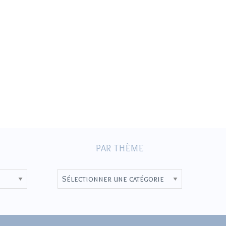
PAR THÈME
P
A
R
T