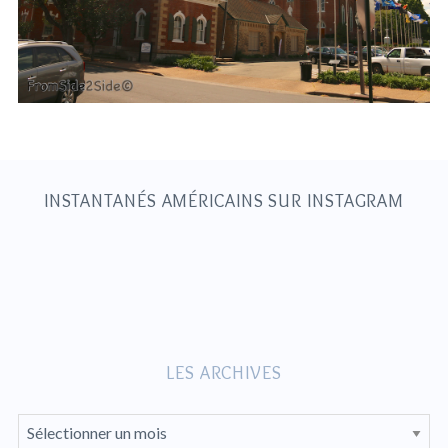
S
e
a
r
c
h
INSTANTANÉS AMÉRICAINS SUR INSTAGRAM
f
o
r
:
LES ARCHIVES
L