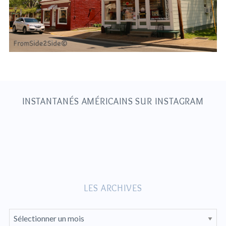
S
e
a
r
c
h
INSTANTANÉS AMÉRICAINS SUR INSTAGRAM
f
o
r
:
LES ARCHIVES
L