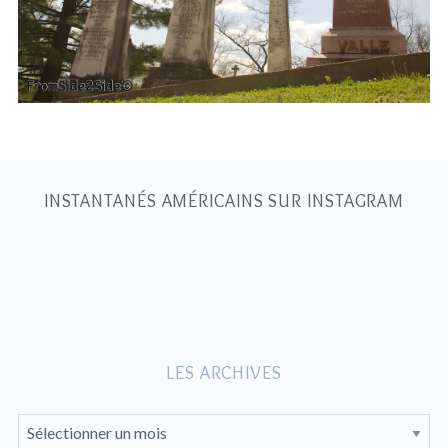
S
e
a
r
c
h
INSTANTANÉS AMÉRICAINS SUR INSTAGRAM
f
o
r
:
LES ARCHIVES
L