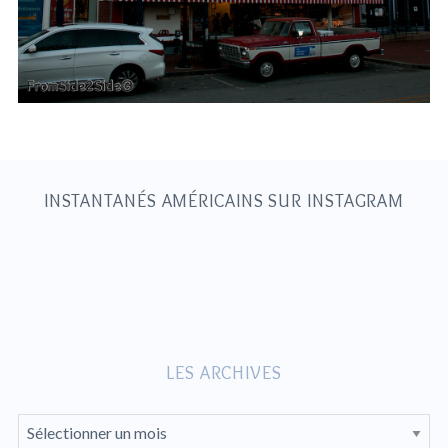
S
e
a
r
c
h
INSTANTANÉS AMÉRICAINS SUR INSTAGRAM
f
o
r
:
LES ARCHIVES
L