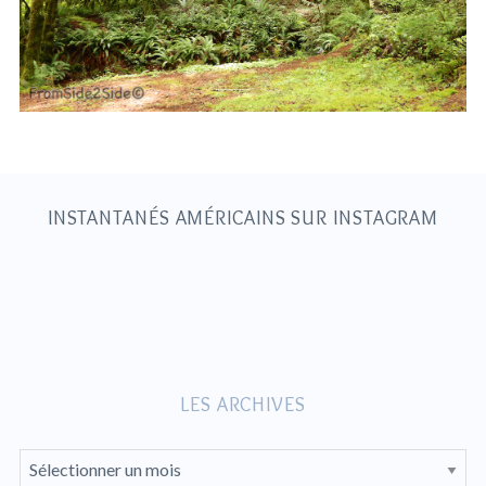
S
e
a
r
c
h
INSTANTANÉS AMÉRICAINS SUR INSTAGRAM
f
o
r
:
LES ARCHIVES
L