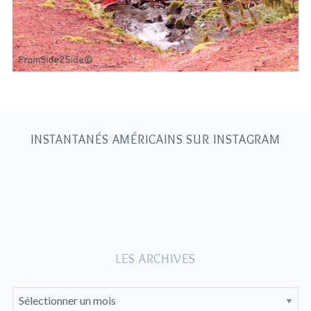
S
e
a
r
c
h
INSTANTANÉS AMÉRICAINS SUR INSTAGRAM
f
o
r
:
LES ARCHIVES
L