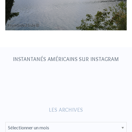
S
e
a
r
c
h
INSTANTANÉS AMÉRICAINS SUR INSTAGRAM
f
o
r
:
LES ARCHIVES
L