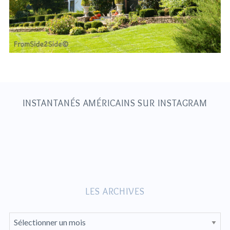
S
e
a
r
c
h
INSTANTANÉS AMÉRICAINS SUR INSTAGRAM
f
o
r
:
LES ARCHIVES
L