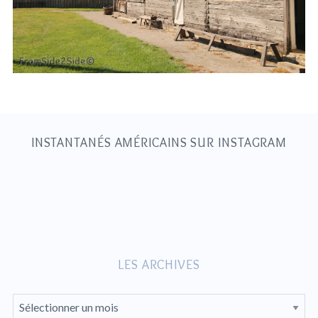
S
e
a
r
c
h
INSTANTANÉS AMÉRICAINS SUR INSTAGRAM
f
o
r
:
LES ARCHIVES
L