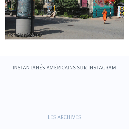
S
e
a
r
c
h
INSTANTANÉS AMÉRICAINS SUR INSTAGRAM
f
o
r
:
LES ARCHIVES