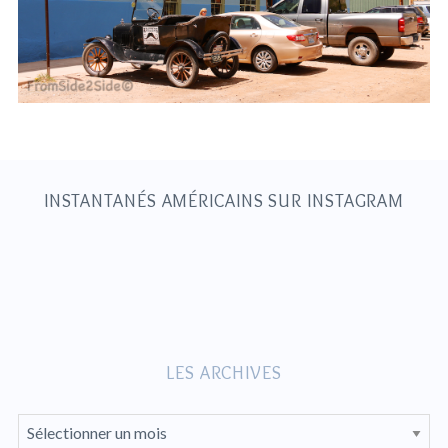
S
e
a
r
c
h
INSTANTANÉS AMÉRICAINS SUR INSTAGRAM
f
o
r
:
LES ARCHIVES
L