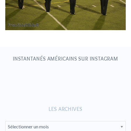
S
e
a
r
c
h
INSTANTANÉS AMÉRICAINS SUR INSTAGRAM
f
o
r
:
LES ARCHIVES
L