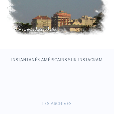
S
e
a
r
c
h
INSTANTANÉS AMÉRICAINS SUR INSTAGRAM
f
o
r
:
LES ARCHIVES